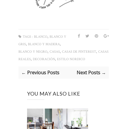
,
TAGS :
BLANCO
BLANCO Y
,
,
GRIS
BLANCO Y MADERA
,
,
,
BLANCO Y NEGRO
CASAS
CASAS DE PINTEREST
CASAS
,
,
REALES
DECORACIÓN
ESTILO NORDICO
← Previous Posts
Next Posts →
YOU MAY ALSO LIKE