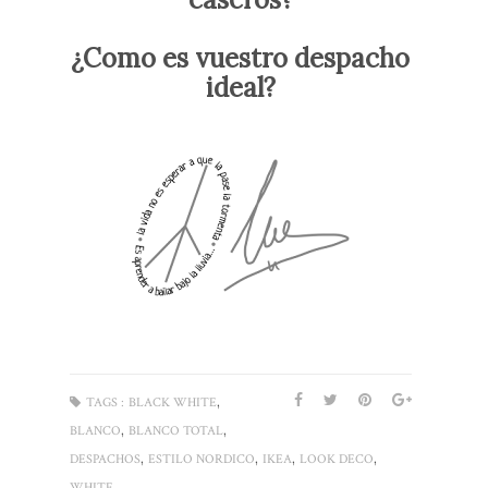
¿Como es vuestro despacho
ideal?
,
TAGS :
BLACK WHITE
,
,
BLANCO
BLANCO TOTAL
,
,
,
,
DESPACHOS
ESTILO NORDICO
IKEA
LOOK DECO
WHITE