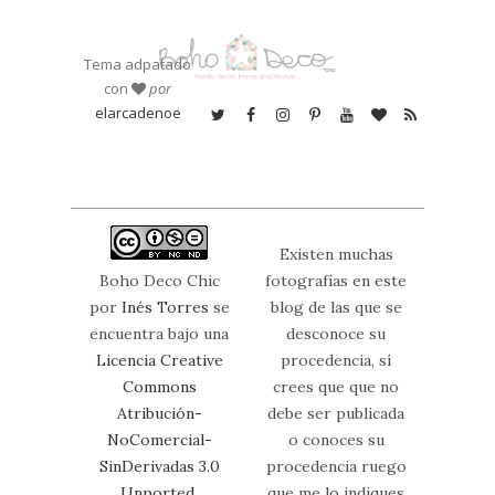
Tema adpatado
con
por
elarcadenoe
Existen muchas
Boho Deco Chic
fotografías en este
por
Inés Torres
se
blog de las que se
encuentra bajo una
desconoce su
Licencia Creative
procedencia, sí
Commons
crees que que no
Atribución-
debe ser publicada
NoComercial-
o conoces su
SinDerivadas 3.0
procedencia ruego
Unported
.
que me lo indiques