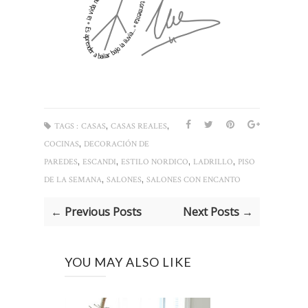
,
,
TAGS :
CASAS
CASAS REALES
,
COCINAS
DECORACIÓN DE
,
,
,
,
PAREDES
ESCANDI
ESTILO NORDICO
LADRILLO
PISO
,
,
DE LA SEMANA
SALONES
SALONES CON ENCANTO
← Previous Posts
Next Posts →
YOU MAY ALSO LIKE