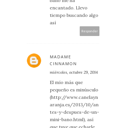
baño me ha
encantado. Llevo
tiempo buscando algo
así
Responder
MADAME
CINNAMON
miércoles, octubre 29, 2014
El mío más que
pequeño es minúsculo
(http://www.canelayn
aranja.es/2013/10/an
tes-y-despues-de-un-
mini-bano.html), así
que tuve que echarle