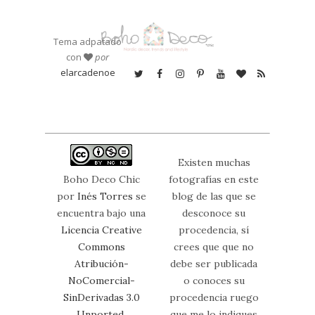
Tema adpatado
con
por
elarcadenoe
Existen muchas
Boho Deco Chic
fotografías en este
por
Inés Torres
se
blog de las que se
encuentra bajo una
desconoce su
Licencia Creative
procedencia, sí
Commons
crees que que no
Atribución-
debe ser publicada
NoComercial-
o conoces su
SinDerivadas 3.0
procedencia ruego
Unported
.
que me lo indiques