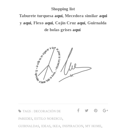
Shopping list
Taburete turquesa
aquí
, Mecedora similar
aqui
y
aqui
, Flexo
aqui
, Cojín Cruz
aquí
, Guirnalda
de bolas grises
aquí
TAGS :
DECORACIÓN DE
,
,
PAREDES
ESTILO NORDICO
,
,
,
,
,
GUIRNALDAS
IDEAS
IKEA
INSPIRACION
MY HOME