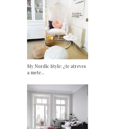
My Nordic Style: ¿te atreves
a mete...