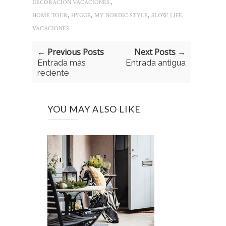
,
DECORACIÓN VACACIONES.
,
,
,
,
HOME TOUR
HYGGE
MY NORDIC STYLE
SLOW LIFE
VACACIONES
← Previous Posts
Next Posts →
Entrada más
Entrada antigua
reciente
YOU MAY ALSO LIKE