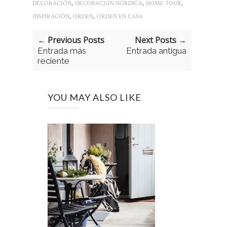
,
,
,
DECORACIÓN
DECORACIÓN NÓRDICA
HOME TOUR
,
,
INSPIRACIÓN
ORDEN
ORDEN EN CASA
← Previous Posts
Next Posts →
Entrada más
Entrada antigua
reciente
YOU MAY ALSO LIKE