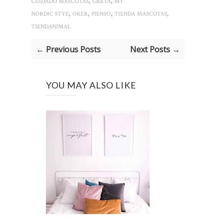
,
,
CUIDADO MASCOTAS
GRETA
MY
,
,
,
,
NORDIC STYE
OKER
PIENSO
TIENDA MASCOTAS
TIENDANIMAL
← Previous Posts
Next Posts →
YOU MAY ALSO LIKE