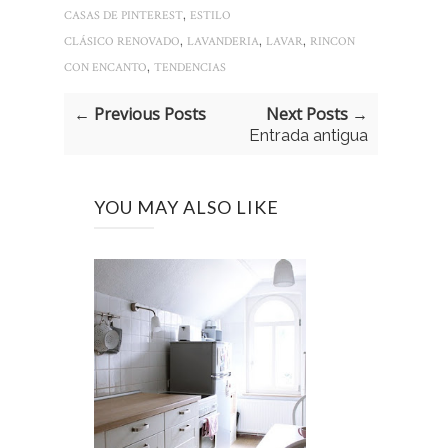
,
CASAS DE PINTEREST
ESTILO
,
,
,
CLÁSICO RENOVADO
LAVANDERIA
LAVAR
RINCON
,
CON ENCANTO
TENDENCIAS
← Previous Posts
Next Posts →
Entrada antigua
YOU MAY ALSO LIKE