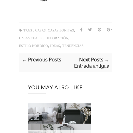
,
,
TAGS :
CASAS
CASAS BONITAS
,
,
CASAS REALES
DECORACIÓN
,
,
ESTILO NORDICO
IDEAS
TENDENCIAS
← Previous Posts
Next Posts →
Entrada antigua
YOU MAY ALSO LIKE