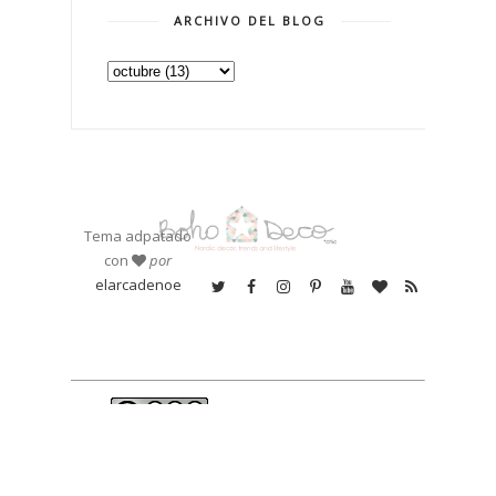
ARCHIVO DEL BLOG
Tema adpatado
con
por
elarcadenoe
Existen muchas
Boho Deco Chic
fotografías en este
por
Inés Torres
se
blog de las que se