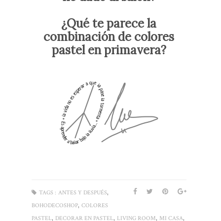
¿Qué te parece la
combinación de colores
pastel en primavera?
,
TAGS :
ANTES Y DESPUÉS
,
BOHODECOSHOP
COLORES
,
,
,
,
PASTEL
DECORAR EN PASTEL
LIVING ROOM
MI CASA