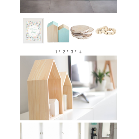
1
*
2
*
3
*
4