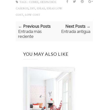
,
TAGS :
COBRE
DESPACHOS
,
,
,
CASEROS
DIY
IDEAS
IDEAS LOW
,
COST
LOW COST
← Previous Posts
Next Posts →
Entrada más
Entrada antigua
reciente
YOU MAY ALSO LIKE