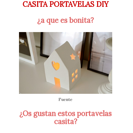
CASITA PORTAVELAS DIY
¿a que es bonita?
Fuente
¿Os gustan estos portavelas
casita?