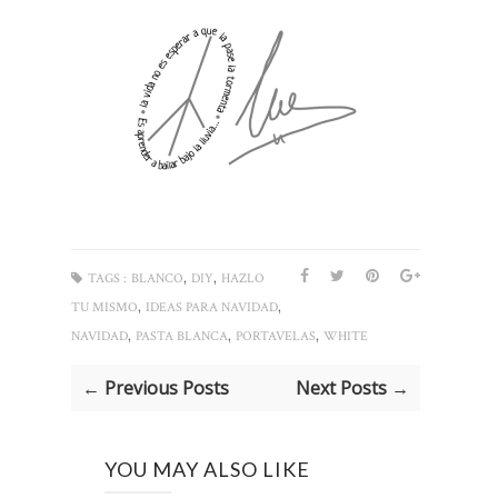
,
,
TAGS :
BLANCO
DIY
HAZLO
,
,
TU MISMO
IDEAS PARA NAVIDAD
,
,
,
NAVIDAD
PASTA BLANCA
PORTAVELAS
WHITE
← Previous Posts
Next Posts →
YOU MAY ALSO LIKE