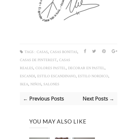
,
,
TAGS :
CASAS
CASAS BONITAS
,
CASAS DE PINTEREST
CASAS
,
,
,
REALES
COLORES PASTEL
DECORAR EN PASTEL
,
,
,
ESCANDI
ESTILO ESCANDINAVO
ESTILO NORDICO
,
,
IKEA
NIÑOS
SALONES
← Previous Posts
Next Posts →
YOU MAY ALSO LIKE