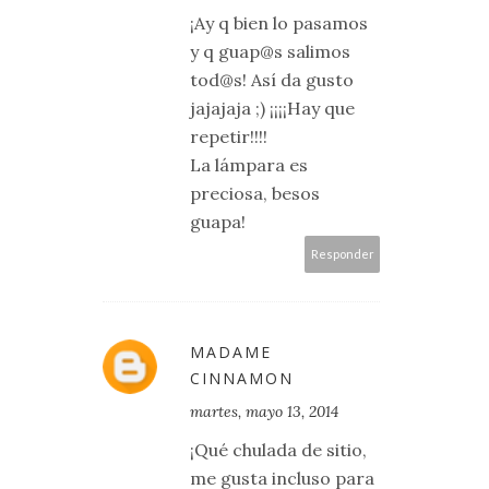
¡Ay q bien lo pasamos
y q guap@s salimos
tod@s! Así da gusto
jajajaja ;) ¡¡¡¡Hay que
repetir!!!!
La lámpara es
preciosa, besos
guapa!
Responder
MADAME
CINNAMON
martes, mayo 13, 2014
¡Qué chulada de sitio,
me gusta incluso para