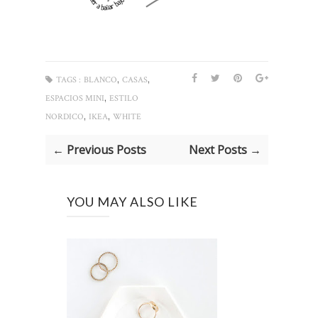
,
,
TAGS :
BLANCO
CASAS
,
ESPACIOS MINI
ESTILO
,
,
NORDICO
IKEA
WHITE
← Previous Posts
Next Posts →
YOU MAY ALSO LIKE