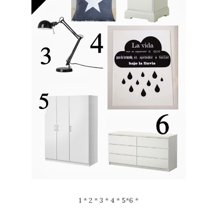
1
*
2
*
3
*
4
*
5
*
6
*