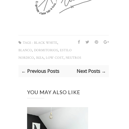
,
TAGS :
BLACK WHITE
,
,
BLANCO
DORMITORIOS
ESTILO
,
,
,
NORDICO
IKEA
LOW COST
NEUTROS
← Previous Posts
Next Posts →
YOU MAY ALSO LIKE