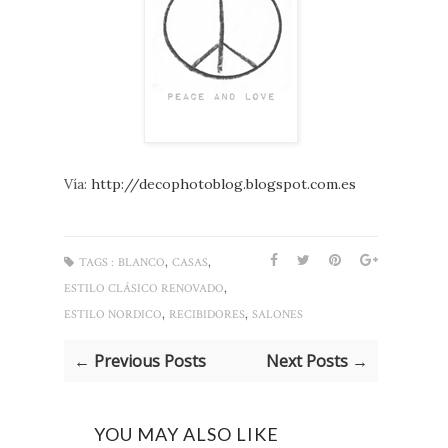
Vía:
http://decophotoblog.blogspot.com.es
,
,
TAGS :
BLANCO
CASAS
,
ESTILO CLÁSICO RENOVADO
,
,
ESTILO NORDICO
RECIBIDORES
SALONES
← Previous Posts
Next Posts →
YOU MAY ALSO LIKE