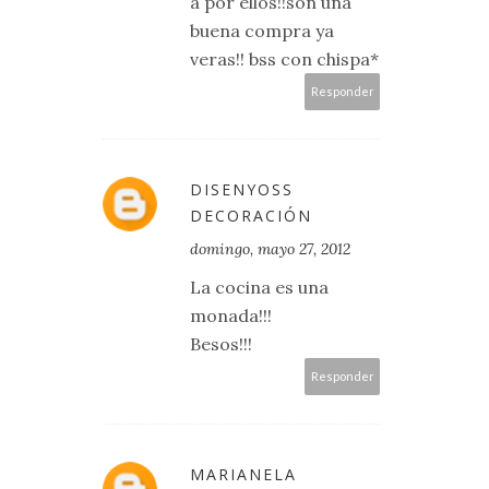
a por ellos!!son una
buena compra ya
veras!! bss con chispa*
Responder
DISENYOSS
DECORACIÓN
domingo, mayo 27, 2012
La cocina es una
monada!!!
Besos!!!
Responder
MARIANELA