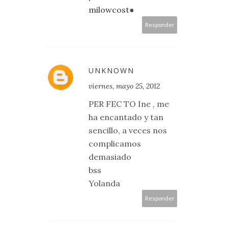
milowcost
●
Responder
UNKNOWN
viernes, mayo 25, 2012
PER FEC TO Ine , me
ha encantado y tan
sencillo, a veces nos
complicamos
demasiado
bss
Yolanda
Responder