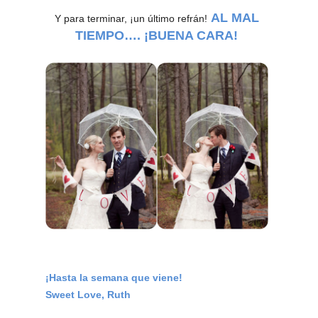
AL MAL
Y para terminar, ¡un último refrán!
TIEMPO…. ¡BUENA CARA!
¡Hasta la semana que viene!
Sweet Love, Ruth