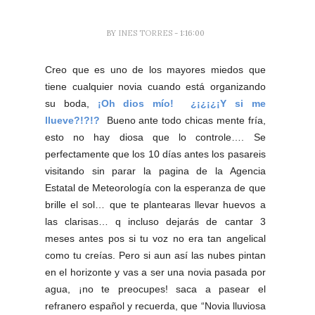
BY
INES TORRES
- 1:16:00
Creo que es uno de los mayores miedos que
tiene cualquier novia cuando está organizando
su boda,
¡Oh dios mío! ¿¡¿¡¿¡Y si me
llueve?!?!?
Bueno ante todo chicas mente fría,
esto no hay diosa que lo controle…. Se
perfectamente que los 10 días antes los pasareis
visitando sin parar la pagina de la Agencia
Estatal de Meteorología con la esperanza de que
brille el sol… que te plantearas llevar huevos a
las clarisas… q incluso dejarás de cantar 3
meses antes pos si tu voz no era tan angelical
como tu creías. Pero si aun así las nubes pintan
en el horizonte y vas a ser una novia pasada por
agua, ¡no te preocupes! saca a pasear el
refranero español y recuerda, que “Novia lluviosa