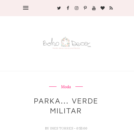
Moda
PARKA... VERDE
MILITAR
BY
INES TORRES
- 0:55:00