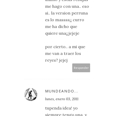
me hago con una.. eso
si.. la version perruna
es lo massss¡¡ curro
me ha dicho que
quiere una¡¡jejeje
por cierto.. a mi que
me van a traer los
reyes? jejej
Responder
MUNDEANDO...
lunes, enero 03, 2011
tupenda idea! yo
siempre tengo una, y