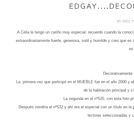
EDGAY....DEC
BY
INES 
A Celia le tengo un cariño muy especial, recuerdo cuando la cono
extraordinariamente fuerte, generosa, sutil y humilde y creo que es
mi
Decorativamente
La
primera vez que participó en el MUEBLE fue en el año 2000 y el
de la habitación principal y c
La segunda en el nº525; con esta foto p
Después vendría el nº532 y ahí era el especial con un título 
lectoras seleccionadas y c