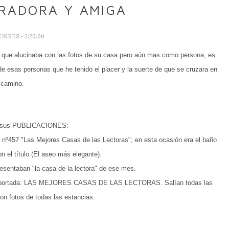
ORADORA Y AMIGA
TORRES
- 2:20:00
cí que alucinaba con las fotos de su casa pero aún mas como persona, es
 de esas personas que he tenido el placer y la suerte de que se cruzara en
 camino.
sus PUBLICACIONES:
 nº457 "Las Mejores Casas de las Lectoras"; en esta ocasión era el baño
on el título (El aseo más elegante).
resentaban "la casa de la lectora" de ese mes.
en la portada: LAS MEJORES CASAS DE LAS LECTORAS. Salían todas las
on fotos de todas las estancias.