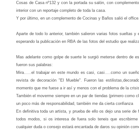
Cosas de Casa nº132 y con la portada su salón, con complementos 
interior con un reportaje completo de toda la casa.
Y por último, en un complemento de Cocinas y Baños salió el office
Aparte de todo lo anterior, también salieron varias fotos sueltas
esperando la publicación en RBA de las fotos del estudio que reali
Mas adelante como golpe de suerte le surgió meterse dentro de e
fueron sus palabras:
Mira......el trabajar en este mundo es casi, casi.....como un sue
revista de decoración "El Mueble". Fueron las estilistas,decora
momento que me fuese a ir así y menos con el problema de la crisi
También el moverme siempre en un par de tiendas (primero como cli
un poco más de responsabilidad, también me da cierta confianza
En definitiva toda un artista, y prueba de ello os dejo una serie d
todos modos, si os interesa de fuera solo teneis que escribirm
cualquier duda o consejo estará encantada de daros su opinión 