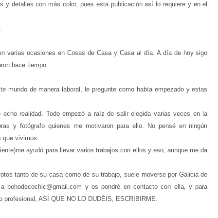
y detalles con más color, pues esta publicación así lo requiere y en el
.
 y en varias ocasiones en Cosas de Casa y Casa al día. A día de hoy sigo
zaron hace tiempo.
ste mundo de manera laboral, le pregunte como había empezado y estas
ño echo realidad. Todo empezó a raíz de salir elegida varias veces en la
doras y fotógrafo quienes me motivaron para ello. No pensé en ningún
s que vivimos.
ente)me ayudó para llevar varios trabajos con ellos y eso, aunque me da
e fotos tanto de su casa como de su trabajo, suele moverse por Galicia de
e a bohodecochic@gmail.com y os pondré en contacto con ella, y para
como profesional, ASÍ QUE NO LO DUDÉIS, ESCRIBIRME.