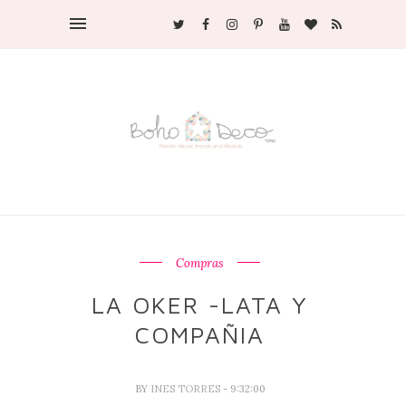
Compras
LA OKER -LATA Y
COMPAÑIA
BY
INES TORRES
- 9:32:00