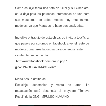
Como os dije tenía una foto de
Oker
y su
Oker
-lata,
os la dejo para las personas interesadas en una para
sus mascotas, de todos modos, hay muchísimos
modelos, ya que Marta os la hace
personalizadas
.
Increíble el trabajo de esta chica, os invito a
tod
@s a
que paséis por su grupo en
facebook
a ver el resto de
modelos, una tarea laboriosa para conseguir este
cambio tan espectacular
http://www.
facebook
.
com
/
group
.
php
?
gid
=119788554716149&v=
info
Marta nos lo define así:
Reciclaje, decoración y venta de latas. La
recaudación será destinada al proyecto "
Tekove
Resai
" de la
ONG
IMPULSO HUMANO