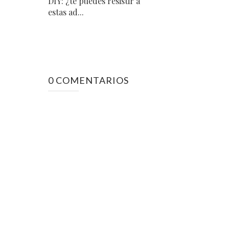
DIY: ¿te puedes resistir a
estas ad...
0 COMENTARIOS