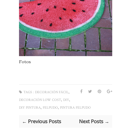
Fotos
,
TAGS :
DECORACIÓN FÁCIL
,
,
DECORACIÓN LOW COST
DIY
,
,
DIY PINTURA
FELPUDO
PINTURA FELPUDO
← Previous Posts
Next Posts →