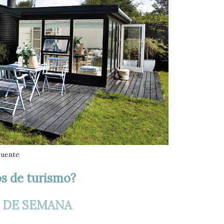
uente
s de turismo?
N DE SEMANA