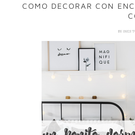
COMO DECORAR CON ENC
C
BY
INES 