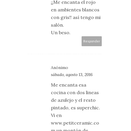
¡¡Me encanta el rojo
en ambientes blancos
con gris!! así tengo mi
salón.
Un beso.
Responder
Anónimo
sábado, agosto 13, 2016
Me encanta esa
cocina con dos lineas
de azulejo y el resto
pintado, es superchic.
Vi en
www.petitceramic.co
m un montón de