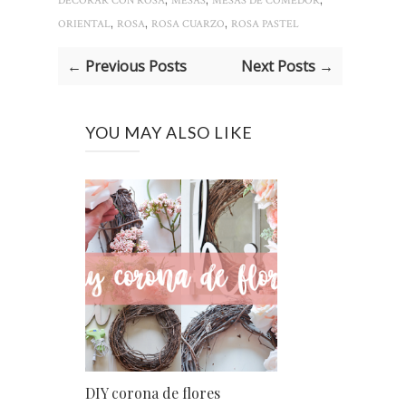
DECORAR CON ROSA
MESAS
MESAS DE COMEDOR
,
,
,
ORIENTAL
ROSA
ROSA CUARZO
ROSA PASTEL
← Previous Posts
Next Posts →
YOU MAY ALSO LIKE
DIY corona de flores