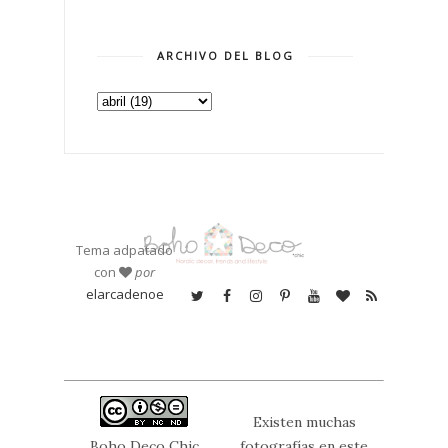
ARCHIVO DEL BLOG
Tema adpatado
con
por
elarcadenoe
Existen muchas
Boho Deco Chic
fotografías en este