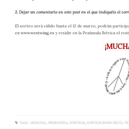
2. Dejar un comentario en este post en el que indiquéis el cor
El sorteo será válido hasta el 12 de marzo, podrán partici
en
www.westwing.es
y residir en la Península Ibérica el res
¡MUCH
,
,
,
,
TAGS :
DESIGUAL
PRIMAVERA
SORTEOS
SORTEOS BOHO DECO
TE