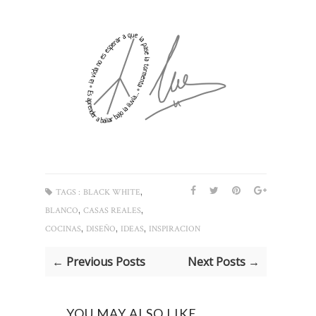
,
TAGS :
BLACK WHITE
,
,
BLANCO
CASAS REALES
,
,
,
COCINAS
DISEÑO
IDEAS
INSPIRACION
← Previous Posts
Next Posts →
YOU MAY ALSO LIKE