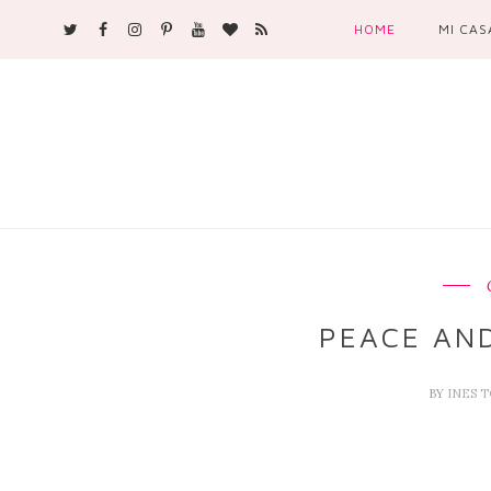
HOME
MI CAS
PEACE AN
BY
INES 