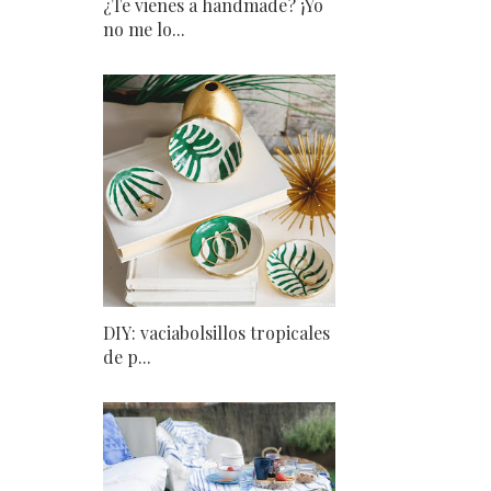
¿Te vienes a handmade? ¡Yo
no me lo...
DIY: vaciabolsillos tropicales
de p...