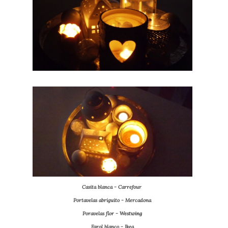
Casita blanca - Carrefour
Portavelas abriguito - Mercadona
Poravelas flor -
Westwing
Farol blanco - Ikea