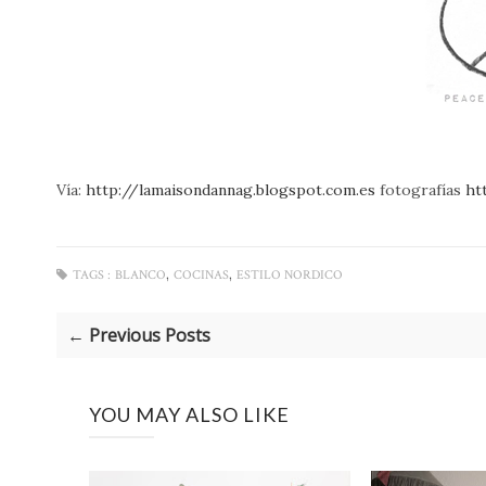
Vía:
http://lamaisondannag.blogspot.com.es
fotografías
ht
,
,
TAGS :
BLANCO
COCINAS
ESTILO NORDICO
← Previous Posts
YOU MAY ALSO LIKE