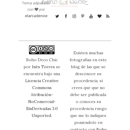
Tema adpatado
con
por
elarcadenoe
Existen muchas
Boho Deco Chic
fotografías en este
por
Inés Torres
se
blog de las que se
encuentra bajo una
desconoce su
Licencia Creative
procedencia, sí
Commons
crees que que no
Atribución-
debe ser publicada
NoComercial-
o conoces su
SinDerivadas 3.0
procedencia ruego
Unported
.
que me lo indiques
poniendote en
contacto con
Boho