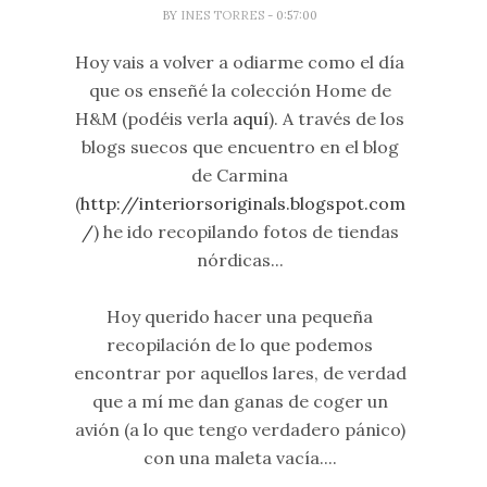
BY
INES TORRES
- 0:57:00
Hoy vais a volver a odiarme como el día
que os enseñé la colección Home de
H&M (podéis verla
aquí
). A través de los
blogs suecos que encuentro en el blog
de Carmina
(
http://interiorsoriginals.blogspot.com
/
) he ido recopilando fotos de tiendas
nórdicas...
Hoy querido hacer una pequeña
recopilación de lo que podemos
encontrar por aquellos lares, de verdad
que a mí me dan ganas de coger un
avión (a lo que tengo verdadero pánico)
con una maleta vacía....