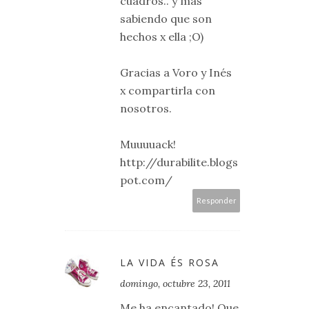
cuadros.. y más
sabiendo que son
hechos x ella ;O)
Gracias a Voro y Inés
x compartirla con
nosotros.
Muuuuack!
http://durabilite.blogs
pot.com/
Responder
LA VIDA ÉS ROSA
domingo, octubre 23, 2011
Me ha encantado! Que