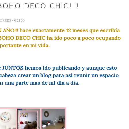
BOHO DECO CHIC!!!
TORRES
- 0:21:00
AÑO!!! hace exactamente 12 meses que escribía
s BOHO DECO CHIC ha ido poco a poco ocupando
portante en mi vida.
ue JUNTOS hemos ido publicando y aunque esto
cabeza crear un blog para así reunir un espacio
n una parte mas de mi día a día.