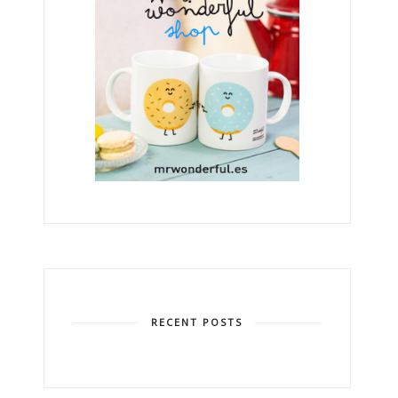
RECENT POSTS