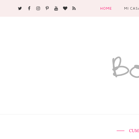
HOME
MI CAS
CUM