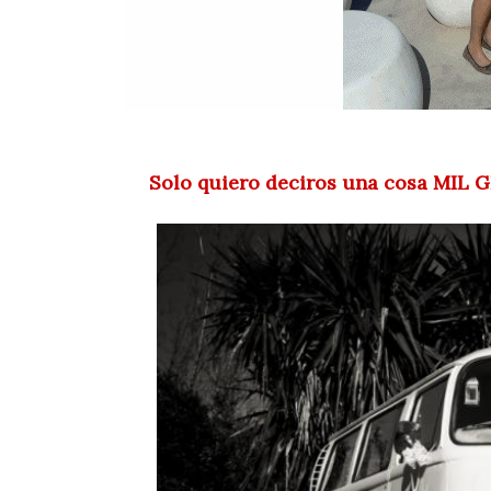
Solo quiero deciros una cosa MIL 