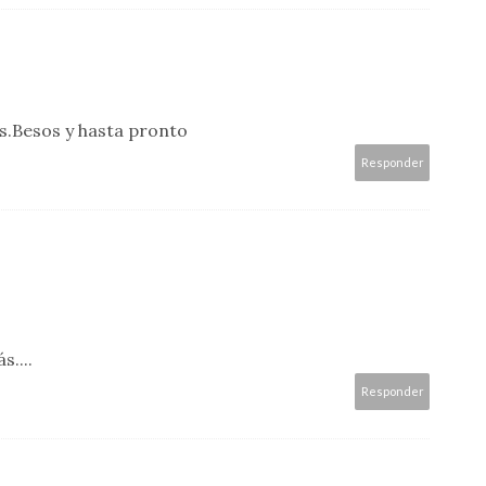
s.Besos y hasta pronto
Responder
....
Responder