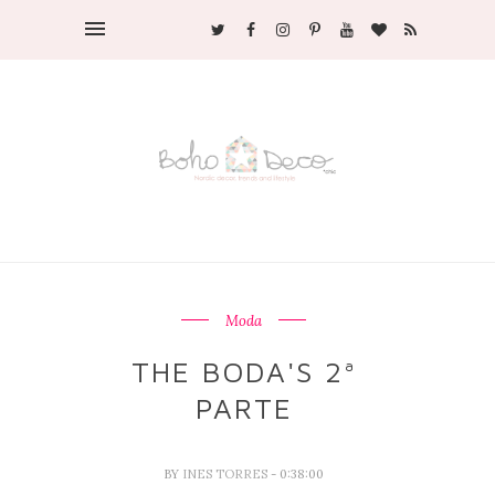
Moda
THE BODA'S 2ª
PARTE
BY
INES TORRES
- 0:38:00