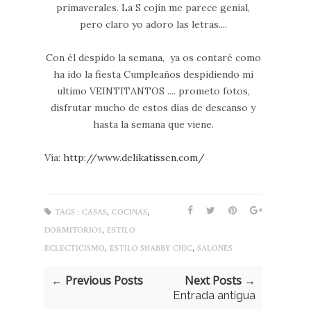
primaverales. La S cojín me parece genial,
pero claro yo adoro las letras....
Con él despido la semana, ya os contaré como
ha ido la fiesta Cumpleaños despidiendo mi
ultimo VEINTITANTOS .... prometo fotos,
disfrutar mucho de estos días de descanso y
hasta la semana que viene.
Vía:
http://www.delikatissen.com/
,
,
TAGS :
CASAS
COCINAS
,
DORMITORIOS
ESTILO
,
,
ECLECTICISMO
ESTILO SHABBY CHIC
SALONES
← Previous Posts
Next Posts →
Entrada antigua