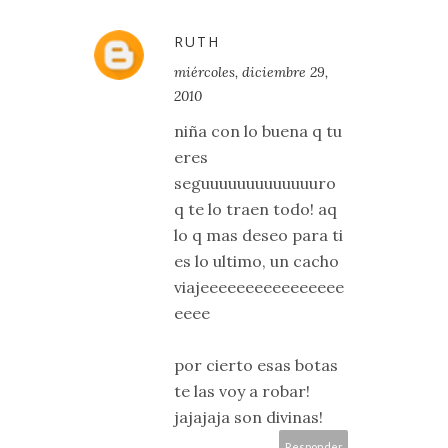
RUTH
miércoles, diciembre 29,
2010
niña con lo buena q tu
eres
seguuuuuuuuuuuuuro
q te lo traen todo! aq
lo q mas deseo para ti
es lo ultimo, un cacho
viajeeeeeeeeeeeeeeee
eeee
por cierto esas botas
te las voy a robar!
jajajaja son divinas!
Responder