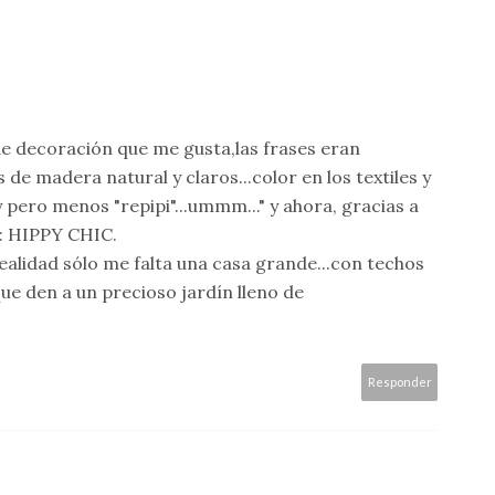
 de decoración que me gusta,las frases eran
de madera natural y claros...color en los textiles y
 pero menos "repipi"...ummm..." y ahora, gracias a
s: HIPPY CHIC.
 realidad sólo me falta una casa grande...con techos
que den a un precioso jardín lleno de
Responder